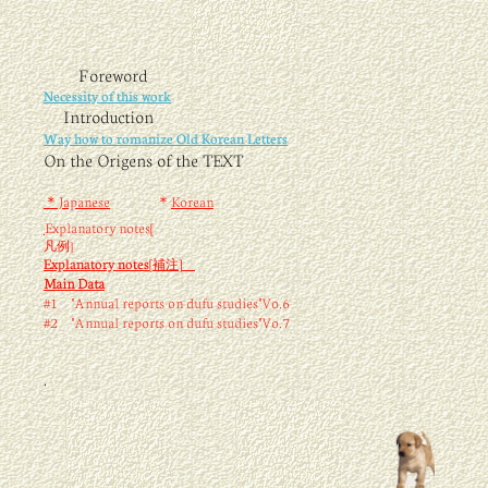
F
oreword
Necessity of this work
Introduction
Way how to romanize Old Korean Letters
On the Origens of the TEXT
＊Japanese
＊
Korean
Explanatory notes[
凡例
]
[
]
E
xplanatory notes
補注
Main Data
#1
"Annual reports on dufu studies"Vo.6
#2 "Annual reports on dufu studies"Vo.
7
.