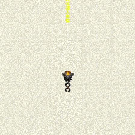
低
徊
入
衣
裾