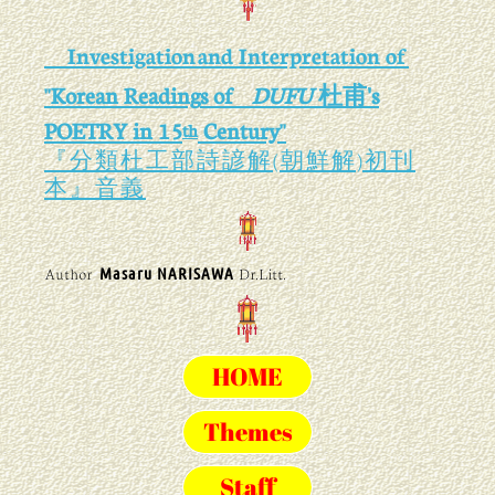
Investigation
and Interpretation of
"
Korean Reading
s of
DUFU
杜甫's
"
POETRY in 15
Century
th
『分類杜工部詩諺解(朝鮮解)初刊
本』
音義
​Author
Masaru NARISAWA
Dr.Litt.
HOME
Themes
Staff