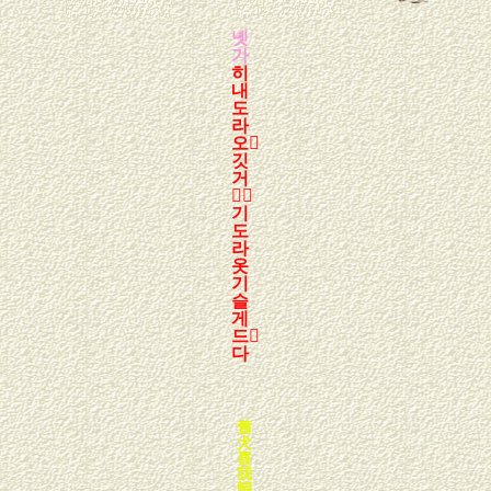
녯
가
히
내
도
라
오
깃
거

기
도
라
옷
기
슬
게
드
다
舊
犬
喜
我
歸