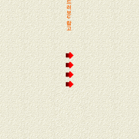
드
러
보
ᄃᆞ
랍
고