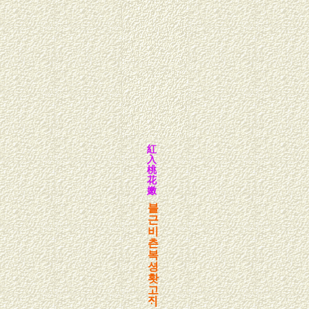
紅
入
桃
花
嫩
블
근
비
츤
복
셩
홧
고
ᄌᆡ